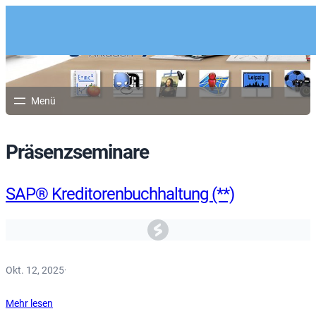
Zum
Inhalt
springen
Präsenzseminare
SAP® Kreditorenbuchhaltung (**)
Okt. 12, 2025
·
Mehr lesen