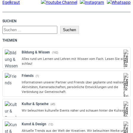
SUCHEN
S
Suchen
u
THEMEN
c
h
Bildung & Wissen
(162)
e
Alles rund um Lernen und Lehren mit Wissen vom Fach. Lesen Sie sich
n
schlau!
Friends
(1)
Informationen unserer Partner und Friends über geplante und realisierte
Aktivitäten, Kameradschaften, persönliche Entwicklungen und die
Verbindung zur Gemeinschaft.
Kultur & Sprache
(45)
Wir beleuchten kulturelle Events näher und schauen hinter die Kulissen.
Kunst & Design
(12)
Aktuelle Trends aus der Welt der Kreativen. Wir beleuchten Werke und