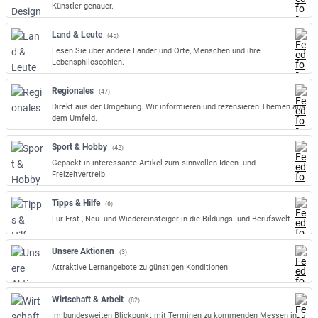
Künstler genauer.
Land & Leute
(45)
Lesen Sie über andere Länder und Orte, Menschen und ihre
Lebensphilosophien.
Regionales
(47)
Direkt aus der Umgebung. Wir informieren und rezensieren Themen aus
dem Umfeld.
Sport & Hobby
(42)
Gepackt in interessante Artikel zum sinnvollen Ideen- und
Freizeitvertreib.
Tipps & Hilfe
(6)
Für Erst-, Neu- und Wiedereinsteiger in die Bildungs- und Berufswelt
Unsere Aktionen
(3)
Attraktive Lernangebote zu günstigen Konditionen
Wirtschaft & Arbeit
(82)
Im bundesweiten Blickpunkt mit Terminen zu kommenden Messen in