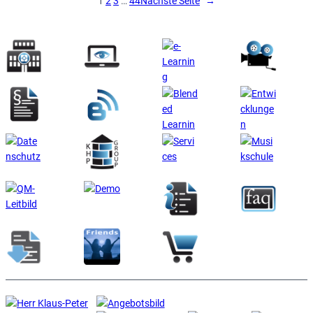
1
2
3
…
44
Nächste Seite
→