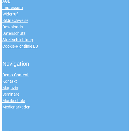
AGB
Impressum
Widerruf
Bildnachweise
Downloads
Datenschutz
Streitschlichtung
Cookie-Richtlinie EU
Navigation
Demo-Content
Kontakt
Magazin
Seminare
Musikschule
Medienarkaden