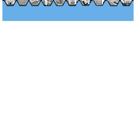
Über Seminararkaden
Tel.: +49 (0) 1522 – 92 02 593
Klaus-Peter Egelkraut
Mo.-Fr. von 8:00 – 17:00 Uhr
Kontaktieren Sie uns
Unternehmen
AGB