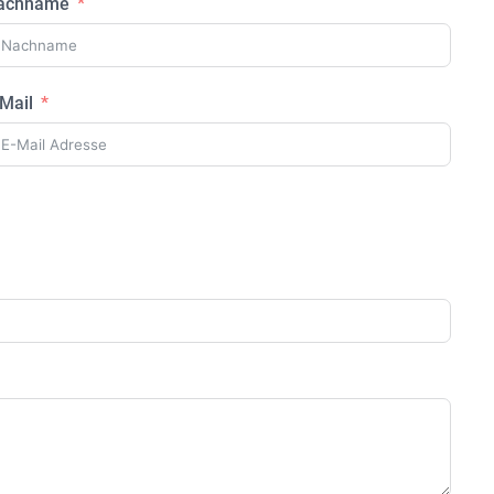
achname
Mail