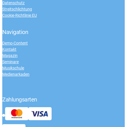
Datenschutz
Streitschlichtung
Cookie-Richtlinie EU
Navigation
Demo-Content
Kontakt
Magazin
Seminare
Musikschule
Medienarkaden
Zahlungsarten