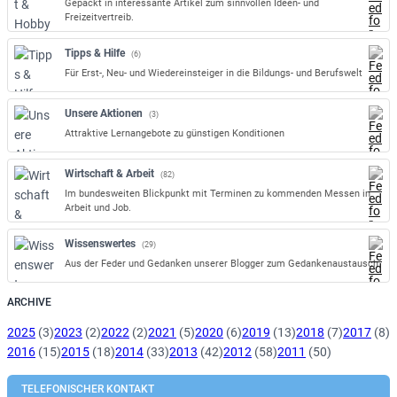
Gepackt in interessante Artikel zum sinnvollen Ideen- und
Freizeitvertreib.
Tipps & Hilfe
(6)
Für Erst-, Neu- und Wiedereinsteiger in die Bildungs- und Berufswelt
Unsere Aktionen
(3)
Attraktive Lernangebote zu günstigen Konditionen
Wirtschaft & Arbeit
(82)
Im bundesweiten Blickpunkt mit Terminen zu kommenden Messen in
Arbeit und Job.
Wissenswertes
(29)
Aus der Feder und Gedanken unserer Blogger zum Gedankenaustausch.
ARCHIVE
2025
(3)
2023
(2)
2022
(2)
2021
(5)
2020
(6)
2019
(13)
2018
(7)
2017
(8)
2016
(15)
2015
(18)
2014
(33)
2013
(42)
2012
(58)
2011
(50)
TELEFONISCHER KONTAKT