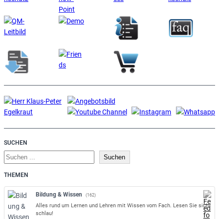
SUCHEN
S
Suchen
u
THEMEN
c
h
Bildung & Wissen
(162)
e
Alles rund um Lernen und Lehren mit Wissen vom Fach. Lesen Sie sich
n
schlau!