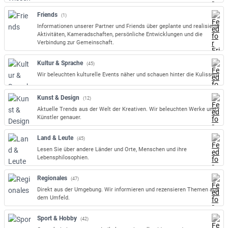
Friends
(1)
Informationen unserer Partner und Friends über geplante und realisierte
Aktivitäten, Kameradschaften, persönliche Entwicklungen und die
Verbindung zur Gemeinschaft.
Kultur & Sprache
(45)
Wir beleuchten kulturelle Events näher und schauen hinter die Kulissen.
Kunst & Design
(12)
Aktuelle Trends aus der Welt der Kreativen. Wir beleuchten Werke und
Künstler genauer.
Land & Leute
(45)
Lesen Sie über andere Länder und Orte, Menschen und ihre
Lebensphilosophien.
Regionales
(47)
Direkt aus der Umgebung. Wir informieren und rezensieren Themen aus
dem Umfeld.
Sport & Hobby
(42)