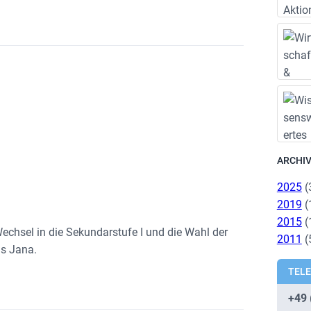
ARCHI
2025
(
2019
(
2015
(
echsel in die Sekundarstufe I und die Wahl der
2011
(
ns Jana.
TEL
+49 