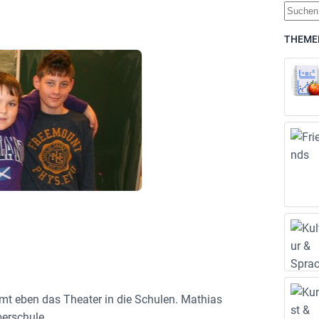
S
u
THEME
c
h
e
n
mt eben das Theater in die Schulen. Mathias
berschule.