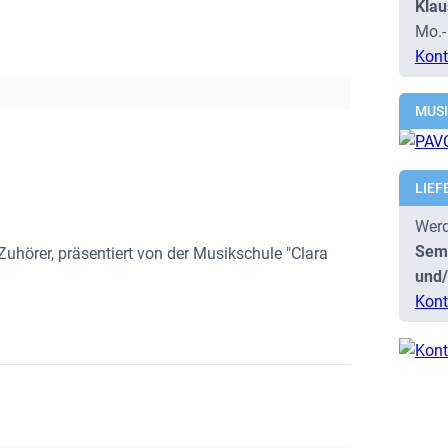
Klau
Mo.-
Kont
MUS
LIEF
Werd
Semi
uhörer, präsentiert von der Musikschule "Clara
und/
Kont