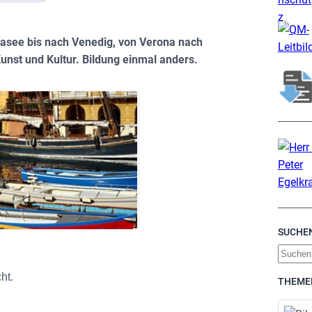
rdasee bis nach Venedig, von Verona nach
unst und Kultur. Bildung einmal anders.
SUCHE
S
u
ht.
THEME
c
h