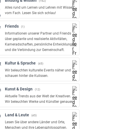
Bildung & Wissen
(162)
Alles rund um Lernen und Lehren mit Wissen
vom Fach. Lesen Sie sich schlau!
Friends
(1)
Informationen unserer Partner und Friends
über geplante und realisierte Aktivitäten,
Kameradschaften, persönliche Entwicklungen
und die Verbindung zur Gemeinschaft.
Kultur & Sprache
(45)
Wir beleuchten kulturelle Events näher und
schauen hinter die Kulissen.
Kunst & Design
(12)
Aktuelle Trends aus der Welt der Kreativen.
Wir beleuchten Werke und Künstler genauer.
Land & Leute
(45)
Lesen Sie über andere Länder und Orte,
Menschen und ihre Lebensphilosophien.