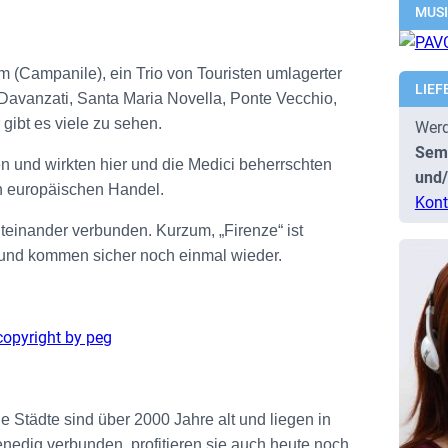
MUS
m (Campanile), ein Trio von Touristen umlagerter
LIEF
avanzati, Santa Maria Novella, Ponte Vecchio,
gibt es viele zu sehen.
Werd
Semi
ten und wirkten hier und die Medici beherrschten
und/
n europäischen Handel.
Kont
teinander verbunden. Kurzum, „Firenze“ ist
 und kommen sicher noch einmal wieder.
Städte sind über 2000 Jahre alt und liegen in
enedig verbunden, profitieren sie auch heute noch