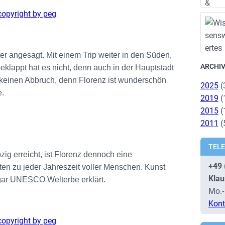
r angesagt. Mit einem Trip weiter in den Süden,
ARCHI
klappt hat es nicht, denn auch in der Hauptstadt
 keinen Abbruch, denn Florenz ist wunderschön
2025
(
e.
2019
(
2015
(
2011
(
TEL
ig erreicht, ist Florenz dennoch eine
+49 
sten zu jeder Jahreszeit voller Menschen. Kunst
Klau
sogar UNESCO Welterbe erklärt.
Mo.-
Kont