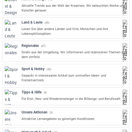
Aktuelle Trends aus der Welt der Kreativen. Wir beleuchten Werke und
Künstler genauer.
Land & Leute
(45)
Lesen Sie über andere Länder und Orte, Menschen und ihre
Lebensphilosophien.
Regionales
(47)
Direkt aus der Umgebung. Wir informieren und rezensieren Themen aus
dem Umfeld.
Sport & Hobby
(42)
Gepackt in interessante Artikel zum sinnvollen Ideen- und
Freizeitvertreib.
Tipps & Hilfe
(6)
Für Erst-, Neu- und Wiedereinsteiger in die Bildungs- und Berufswelt
Unsere Aktionen
(3)
Attraktive Lernangebote zu günstigen Konditionen