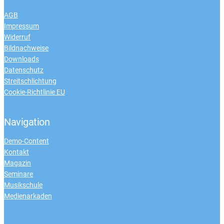
AGB
Impressum
Widerruf
Bildnachweise
Downloads
Datenschutz
Streitschlichtung
Cookie-Richtlinie EU
Navigation
Demo-Content
Kontakt
Magazin
Seminare
Musikschule
Medienarkaden