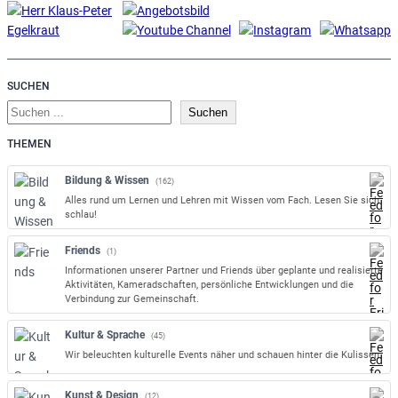
SUCHEN
S
Suchen
u
THEMEN
c
h
Bildung & Wissen
(162)
e
Alles rund um Lernen und Lehren mit Wissen vom Fach. Lesen Sie sich
n
schlau!
Friends
(1)
Informationen unserer Partner und Friends über geplante und realisierte
Aktivitäten, Kameradschaften, persönliche Entwicklungen und die
Verbindung zur Gemeinschaft.
Kultur & Sprache
(45)
Wir beleuchten kulturelle Events näher und schauen hinter die Kulissen.
Kunst & Design
(12)