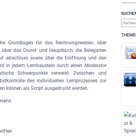
SUCHE
S
u
THEME
c
sche Grundlagen für das Rechnungswesen, über
h
, über das Grund- und Hauptbuch, die Belegarten
e
und -abschluss sowie über die Eröffnung und den
n
rd in jedem Lernbaustein durch einen Moderator
matische Schwerpunkte verweist. Zwischen- und
stkontrolle des individuellen Lernprozesses zur
en können als Script ausgedruckt werden.
esens
riften