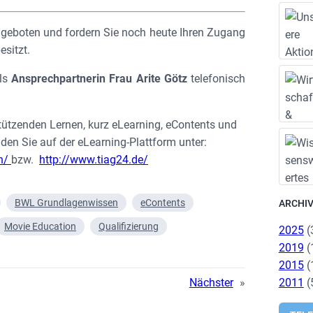
angeboten und fordern Sie noch heute Ihren Zugang
esitzt.
als
Ansprechpartnerin
Frau Arite Götz
telefonisch
tützenden Lernen, kurz eLearning, eContents und
den Sie auf der eLearning-Plattform unter:
on/
bzw.
http://www.tiag24.de/
BWL Grundlagenwissen
eContents
ARCHI
Movie Education
Qualifizierung
2025
(
2019
(
2015
(
2011
(
Nächster
»