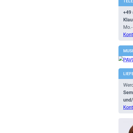
TEL
+49 
Klau
Mo.-
Kont
MUS
LIEF
Werd
Semi
und/
Kont