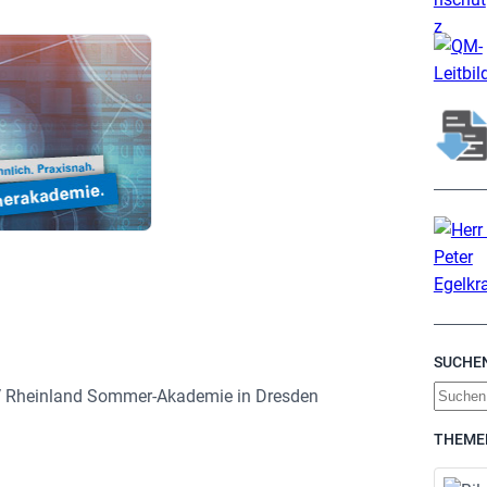
SUCHE
S
TÜV Rheinland Sommer-Akademie in Dresden
u
THEME
c
h