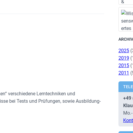
ARCHI
2025
(
2019
(
2015
(
2011
(
TEL
ken“ verschiedene Lerntechniken und
+49 
isse bei Tests und Prüfungen, sowie Ausbildung-
Klau
Mo.-
Kont