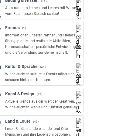
Bildung & Wissen
(162)
Alles rund um Lernen und Lehren mit Wissen
vom Fach. Lesen Sie sich schlau!
Friends
(1)
Informationen unserer Partner und Friends
über geplante und realisierte Aktivitäten,
Kameradschaften, persönliche Entwicklungen
und die Verbindung zur Gemeinschaft.
Kultur & Sprache
(45)
Wir beleuchten kulturelle Events näher und
schauen hinter die Kulissen.
Kunst & Design
(12)
Aktuelle Trends aus der Welt der Kreativen.
Wir beleuchten Werke und Künstler genauer.
Land & Leute
(45)
Lesen Sie über andere Länder und Orte,
Menschen und ihre Lebensphilosophien.