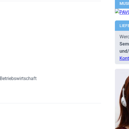
MUS
LIEF
Werd
Semi
und/
Kont
Betriebswirtschaft