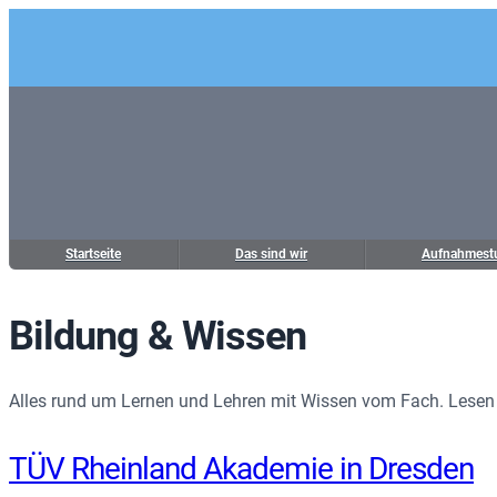
Zum
Inhalt
springen
Startseite
Das sind wir
Aufnahmest
Bildung & Wissen
Alles rund um Lernen und Lehren mit Wissen vom Fach. Lesen 
TÜV Rheinland Akademie in Dresden