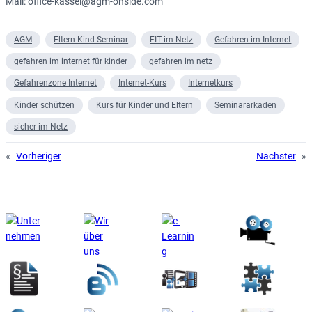
Mail: office-kassel@agm-onside.com
AGM
Eltern Kind Seminar
FIT im Netz
Gefahren im Internet
gefahren im internet für kinder
gefahren im netz
Gefahrenzone Internet
Internet-Kurs
Internetkurs
Kinder schützen
Kurs für Kinder und Eltern
Seminararkaden
sicher im Netz
«
Vorheriger
Nächster
»