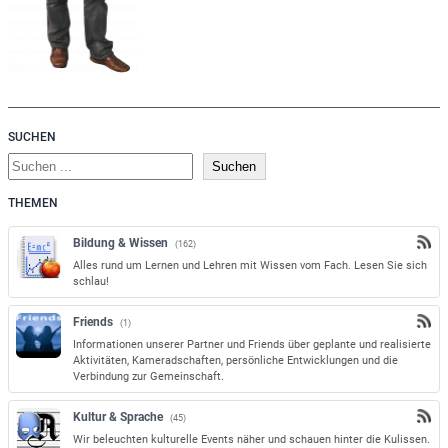
SUCHEN
S
Suchen
u
THEMEN
c
h
Bildung & Wissen
(162)
e
Alles rund um Lernen und Lehren mit Wissen vom Fach. Lesen Sie sich
n
schlau!
Friends
(1)
Informationen unserer Partner und Friends über geplante und realisierte
Aktivitäten, Kameradschaften, persönliche Entwicklungen und die
Verbindung zur Gemeinschaft.
Kultur & Sprache
(45)
Wir beleuchten kulturelle Events näher und schauen hinter die Kulissen.