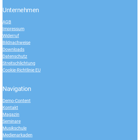
Unternehmen
AGB
Impressum
Widerruf
Bildnachweise
Downloads
Datenschutz
Streitschlichtung
Cookie-Richtlinie EU
Navigation
Demo-Content
Kontakt
Magazin
Seminare
Musikschule
Medienarkaden