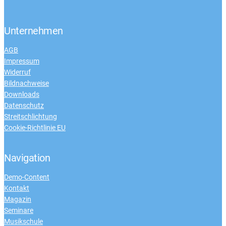
Unternehmen
AGB
Impressum
Widerruf
Bildnachweise
Downloads
Datenschutz
Streitschlichtung
Cookie-Richtlinie EU
Navigation
Demo-Content
Kontakt
Magazin
Seminare
Musikschule