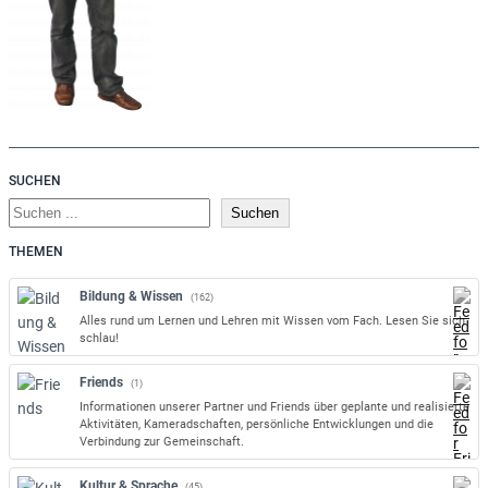
SUCHEN
S
Suchen
u
THEMEN
c
h
Bildung & Wissen
(162)
e
Alles rund um Lernen und Lehren mit Wissen vom Fach. Lesen Sie sich
n
schlau!
Friends
(1)
Informationen unserer Partner und Friends über geplante und realisierte
Aktivitäten, Kameradschaften, persönliche Entwicklungen und die
Verbindung zur Gemeinschaft.
Kultur & Sprache
(45)