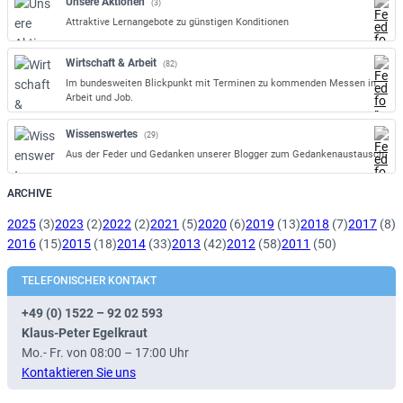
Unsere Aktionen
(3)
Attraktive Lernangebote zu günstigen Konditionen
Wirtschaft & Arbeit
(82)
Im bundesweiten Blickpunkt mit Terminen zu kommenden Messen in
Arbeit und Job.
Wissenswertes
(29)
Aus der Feder und Gedanken unserer Blogger zum Gedankenaustausch.
ARCHIVE
2025
(3)
2023
(2)
2022
(2)
2021
(5)
2020
(6)
2019
(13)
2018
(7)
2017
(8)
2016
(15)
2015
(18)
2014
(33)
2013
(42)
2012
(58)
2011
(50)
TELEFONISCHER KONTAKT
+49 (0) 1522 – 92 02 593
Klaus-Peter Egelkraut
Mo.- Fr. von 08:00 – 17:00 Uhr
Kontaktieren Sie uns