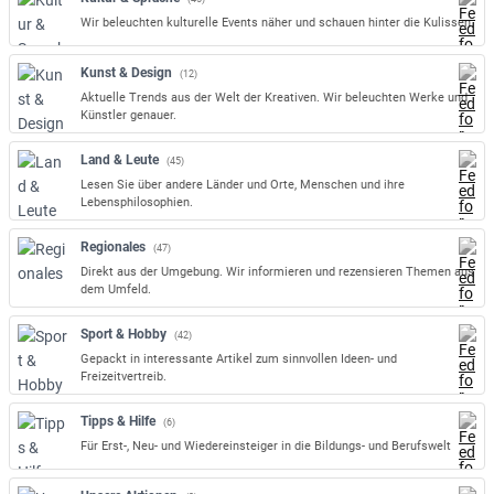
Wir beleuchten kulturelle Events näher und schauen hinter die Kulissen.
Kunst & Design
(12)
Aktuelle Trends aus der Welt der Kreativen. Wir beleuchten Werke und
Künstler genauer.
Land & Leute
(45)
Lesen Sie über andere Länder und Orte, Menschen und ihre
Lebensphilosophien.
Regionales
(47)
Direkt aus der Umgebung. Wir informieren und rezensieren Themen aus
dem Umfeld.
Sport & Hobby
(42)
Gepackt in interessante Artikel zum sinnvollen Ideen- und
Freizeitvertreib.
Tipps & Hilfe
(6)
Für Erst-, Neu- und Wiedereinsteiger in die Bildungs- und Berufswelt