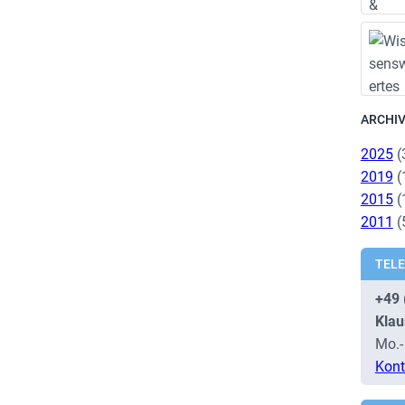
ARCHI
2025
(
2019
(
2015
(
2011
(
TEL
+49 
Klau
Mo.-
Kont