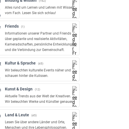
Bildung & Wissen
(162)
Alles rund um Lernen und Lehren mit Wissen
vom Fach. Lesen Sie sich schlau!
Friends
(1)
Informationen unserer Partner und Friends
über geplante und realisierte Aktivitäten,
Kameradschaften, persönliche Entwicklungen
und die Verbindung zur Gemeinschaft.
Kultur & Sprache
(45)
Wir beleuchten kulturelle Events näher und
schauen hinter die Kulissen.
Kunst & Design
(12)
Aktuelle Trends aus der Welt der Kreativen.
Wir beleuchten Werke und Künstler genauer.
Land & Leute
(45)
Lesen Sie über andere Länder und Orte,
Menschen und ihre Lebensphilosophien.