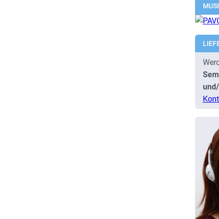
MUS
LIEF
Werd
Semi
und/
Kont