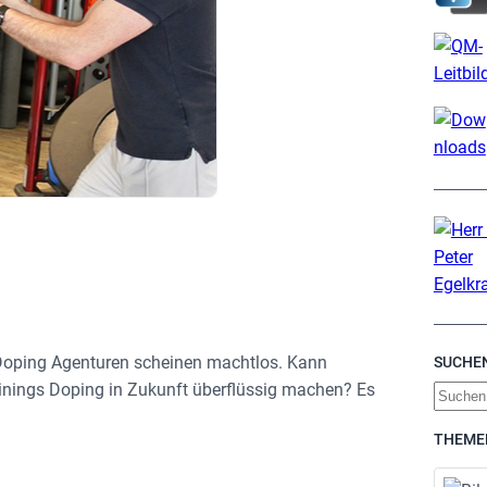
i-Doping Agenturen scheinen machtlos. Kann
SUCHE
rainings Doping in Zukunft überflüssig machen? Es
S
u
THEME
c
h