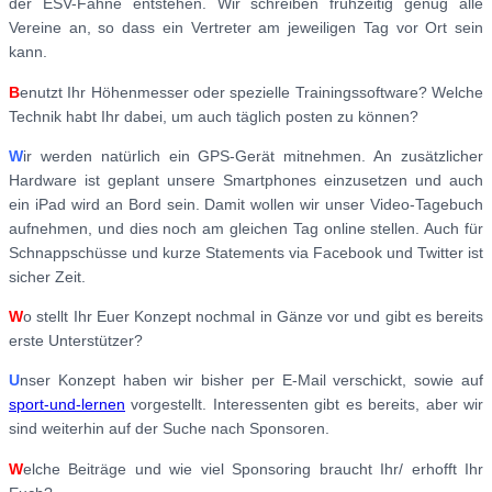
der ESV-Fahne entstehen. Wir schreiben frühzeitig genug alle
Vereine an, so dass ein Vertreter am jeweiligen Tag vor Ort sein
kann.
B
enutzt Ihr Höhenmesser oder spezielle Trainingssoftware? Welche
Technik habt Ihr dabei, um auch täglich posten zu können?
W
ir werden natürlich ein GPS-Gerät mitnehmen. An zusätzlicher
Hardware ist geplant unsere Smartphones einzusetzen und auch
ein iPad wird an Bord sein. Damit wollen wir unser Video-Tagebuch
aufnehmen, und dies noch am gleichen Tag online stellen. Auch für
Schnappschüsse und kurze Statements via Facebook und Twitter ist
sicher Zeit.
W
o stellt Ihr Euer Konzept nochmal in Gänze vor und gibt es bereits
erste Unterstützer?
U
nser Konzept haben wir bisher per E-Mail verschickt, sowie auf
sport-und-lernen
vorgestellt. Interessenten gibt es bereits, aber wir
sind weiterhin auf der Suche nach Sponsoren.
W
elche Beiträge und wie viel Sponsoring braucht Ihr/ erhofft Ihr