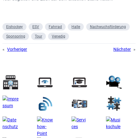
Eishockey
ESV
Fahrrad
Halle
Nachwuchsförderung
Sponsoring
Tour
Venedig
«
Vorheriger
Nächster
»