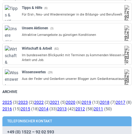
Tipps & Hilfe
(6)
Für Erst-, Neu- und Wiedereinsteiger in die Bildungs- und Berufswelt
Unsere Aktionen
(3)
Attraktive Lernangebote zu günstigen Konditionen
Wirtschaft & Arbeit
(82)
Im bundesweiten Blickpunkt mit Terminen zu kommenden Messen in
Arbeit und Job.
Wissenswertes
(29)
Aus der Feder und Gedanken unserer Blogger zum Gedankenaustausch.
ARCHIVE
2025
(3)
2023
(2)
2022
(2)
2021
(5)
2020
(6)
2019
(13)
2018
(7)
2017
(8)
2016
(15)
2015
(18)
2014
(33)
2013
(42)
2012
(58)
2011
(50)
TELEFONISCHER KONTAKT
+49 (0) 1522 – 92 02 593