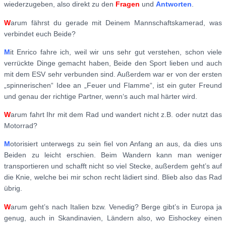
wiederzugeben, also direkt zu den
Fragen
und
Antworten
.
W
arum fährst du gerade mit Deinem Mannschaftskamerad, was
verbindet euch Beide?
M
it Enrico fahre ich, weil wir uns sehr gut verstehen, schon viele
verrückte Dinge gemacht haben, Beide den Sport lieben und auch
mit dem ESV sehr verbunden sind. Außerdem war er von der ersten
„spinnerischen“ Idee an „Feuer und Flamme“, ist ein guter Freund
und genau der richtige Partner, wenn‘s auch mal härter wird.
W
arum fahrt Ihr mit dem Rad und wandert nicht z.B. oder nutzt das
Motorrad?
M
otorisiert unterwegs zu sein fiel von Anfang an aus, da dies uns
Beiden zu leicht erschien. Beim Wandern kann man weniger
transportieren und schafft nicht so viel Stecke, außerdem geht’s auf
die Knie, welche bei mir schon recht lädiert sind. Blieb also das Rad
übrig.
W
arum geht’s nach Italien bzw. Venedig? Berge gibt’s in Europa ja
genug, auch in Skandinavien, Ländern also, wo Eishockey einen