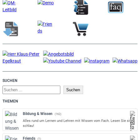
SUCHEN
S
Suchen
u
THEMEN
c
h
Bildung & Wissen
(162)
e
Alles rund um Lernen und Lehren mit Wissen vom Fach. Lesen Sie sich
n
schlau!
Friends
(1)