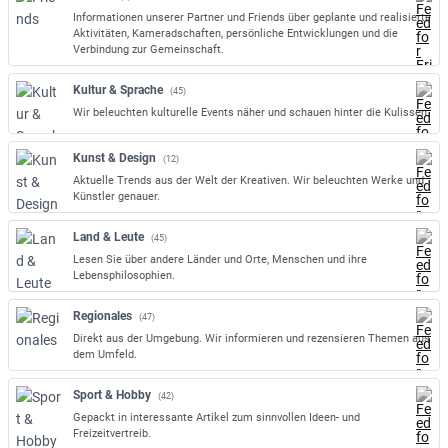
Informationen unserer Partner und Friends über geplante und realisierte
Aktivitäten, Kameradschaften, persönliche Entwicklungen und die
Verbindung zur Gemeinschaft.
Kultur & Sprache
(45)
Wir beleuchten kulturelle Events näher und schauen hinter die Kulissen.
Kunst & Design
(12)
Aktuelle Trends aus der Welt der Kreativen. Wir beleuchten Werke und
Künstler genauer.
Land & Leute
(45)
Lesen Sie über andere Länder und Orte, Menschen und ihre
Lebensphilosophien.
Regionales
(47)
Direkt aus der Umgebung. Wir informieren und rezensieren Themen aus
dem Umfeld.
Sport & Hobby
(42)
Gepackt in interessante Artikel zum sinnvollen Ideen- und
Freizeitvertreib.