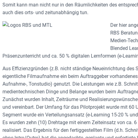
Somit kann man nicht nur in den Räumlichkeiten des entspre
auch dies orts- und zeitunabhängig tun.
Der hier ang
RBS Beratun
Medien-Techn
Blended Lear
Präsenzunterricht und ca. 50 % digitalen Lernformen (e-Learni
Aus Effizienzgründen (z.B. nicht ständige Neueinrichtung des 
eigentliche Filmaufnahme ein beim Auftraggeber vorhandenes
Aufnahme-, Tonstudio) genutzt. Die Leistungen wie z.B. Schnit
medientechnischen Dinge und Belange wurden beim Auftragneh
Zunächst wurden Inhalt, Zeiträume und Realisierungswünsche 
und vereinbart. Der Umfang für das Pilotprojekt wurde mit 60 U
Segment wurde ein Verteilungsansatz (e-Learning 15-20 % un
Es wurden zehn (10) Drehtage mit einem Zeiteinsatz von ca. 
realisiert. Das Ergebnis für den fertiggestellten Film (d.h. S
ohne Intro/Outro) hat die angedachte, geplante und gefertigte 