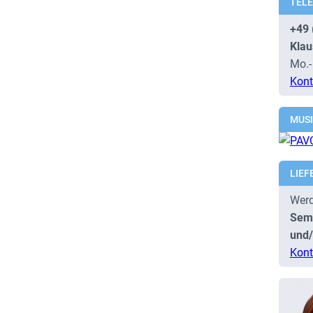
TEL
+49 
Klau
Mo.-
Kont
MUS
LIEF
Werd
Semi
und/
Kont