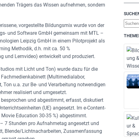
chenden Trägers das Wissen aufnehmen, sondern
SUCHE
S
erissene, vorgestellte Bildungsmix wurde von der
u
gs- und Software GmbH gemeinsam mit MTL –
THEME
c
ologien Leipzig GmbH in einem Pilotprojekt als
h
ning Methodik, d.h. mit ca. 50 %
e
ng und Lernvideo) entwickelt und produziert.
n
Studios mit Licht und Ton) wurde dazu für die
 Fachmedienkabinett (Multimedialabor,
t, Ton u.a. zur Be- und Verarbeitung notwendigen
mer realisiert und umgesetzt.
besprochen und abgestimmt, erfasst, diskutiert
nterrichtseinheiten (UE) angesetzt. Im e-Content-
d Movie Education 30-35 %) abgestimmt.
6 – 7 Stunden pro Aufnahmetag angesetzt und
chnitt, Blende/Lichtnacharbeiten, Zusamenfassung
Lernzeit ergeben.