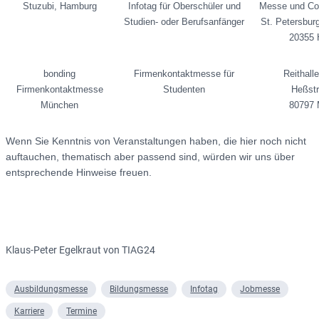
Stuzubi, Hamburg
Infotag für Oberschüler und
Messe und Co
Studien- oder Berufsanfänger
St. Petersbur
20355 
bonding
Firmenkontaktmesse für
Reithal
Firmenkontaktmesse
Studenten
Heßst
München
80797 
Wenn Sie Kenntnis von Veranstaltungen haben, die hier noch nicht
auftauchen, thematisch aber passend sind, würden wir uns über
entsprechende Hinweise freuen.
Klaus-Peter Egelkraut von TIAG24
Ausbildungsmesse
Bildungsmesse
Infotag
Jobmesse
Karriere
Termine