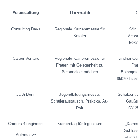
Veranstaltung
Thematik
O
Consulting Days
Regionale Karrieremesse für
Köln
Berater
Messe
5067
Career Venture
Regionale Karrieremesse für
Lindner Co
Frauen mit Gelegenheit zu
Fra
Personalgesprächen
Bolongar
65929 Fran
JUBi Bonn
Jugendbildungsmesse,
Schulzentr
Schüleraustausch, Praktika, Au-
Gaußs
Pair
5312
Careers 4 engineers
Karrieretag für Ingenieure
„Darms
Schlos
Automative
64283 