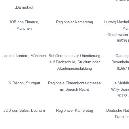
,Darmstadt
JOB con Finance,
Regionaler Karrieretag
Ludwig Maximil
München
Mün
Geschwister-
80539 
absolut karriere, München
Schülermesse zur Orientierung
Gastei
auf Fachschule, Studium oder
Rosenheim
Akademieausbildung
81667 
JURAcon, Stuttgart
Regionale Firmenkontaktmesse
Le Méridi
im Bereich Recht
Willy-Bran
70173 
JOB con Sales, Bochum
Regionaler Karrieretag
Deutsche Nati
Frankfu