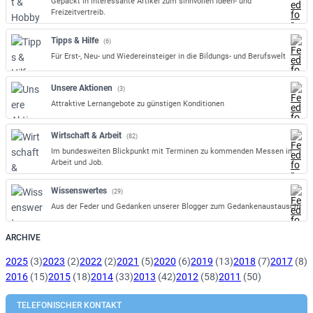
Gepackt in interessante Artikel zum sinnvollen Ideen- und
Freizeitvertreib.
Tipps & Hilfe
(6)
Für Erst-, Neu- und Wiedereinsteiger in die Bildungs- und Berufswelt
Unsere Aktionen
(3)
Attraktive Lernangebote zu günstigen Konditionen
Wirtschaft & Arbeit
(82)
Im bundesweiten Blickpunkt mit Terminen zu kommenden Messen in
Arbeit und Job.
Wissenswertes
(29)
Aus der Feder und Gedanken unserer Blogger zum Gedankenaustausch.
ARCHIVE
2025
(3)
2023
(2)
2022
(2)
2021
(5)
2020
(6)
2019
(13)
2018
(7)
2017
(8)
2016
(15)
2015
(18)
2014
(33)
2013
(42)
2012
(58)
2011
(50)
TELEFONISCHER KONTAKT