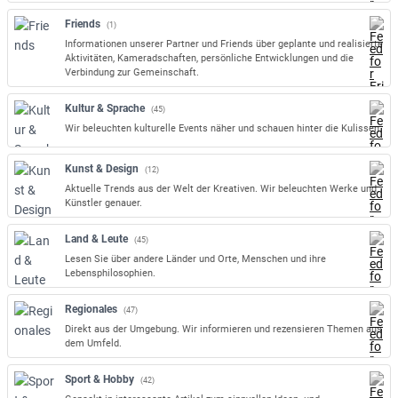
Friends
(1)
Informationen unserer Partner und Friends über geplante und realisierte
Aktivitäten, Kameradschaften, persönliche Entwicklungen und die
Verbindung zur Gemeinschaft.
Kultur & Sprache
(45)
Wir beleuchten kulturelle Events näher und schauen hinter die Kulissen.
Kunst & Design
(12)
Aktuelle Trends aus der Welt der Kreativen. Wir beleuchten Werke und
Künstler genauer.
Land & Leute
(45)
Lesen Sie über andere Länder und Orte, Menschen und ihre
Lebensphilosophien.
Regionales
(47)
Direkt aus der Umgebung. Wir informieren und rezensieren Themen aus
dem Umfeld.
Sport & Hobby
(42)