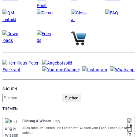
SUCHEN
S
Suchen
u
THEMEN
c
h
Bildung & Wissen
(162)
e
Alles rund um Lernen und Lehren mit Wissen vom Fach. Lesen Sie sich
n
schlau!