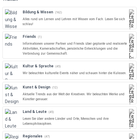
c
h
Bildung & Wissen
(162)
e
Alles rund um Lernen und Lehren mit Wissen vom Fach. Lesen Sie sich
n
schlau!
Friends
(1)
Informationen unserer Partner und Friends über geplante und realisierte
Aktivitäten, Kameradschaften, persönliche Entwicklungen und die
Verbindung zur Gemeinschaft.
Kultur & Sprache
(45)
Wir beleuchten kulturelle Events näher und schauen hinter die Kulissen.
Kunst & Design
(12)
Aktuelle Trends aus der Welt der Kreativen. Wir beleuchten Werke und
Künstler genauer.
Land & Leute
(45)
Lesen Sie über andere Länder und Orte, Menschen und ihre
Lebensphilosophien.
Regionales
(47)