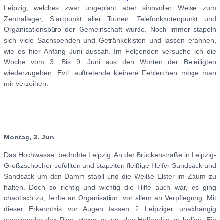
Leipzig, welches zwar ungeplant aber sinnvoller Weise zum
Zentrallager, Startpunkt aller Touren, Telefonknotenpunkt und
Organisationsbüro der Gemeinschaft wurde. Noch immer stapeln
sich viele Sachspenden und Getränkekisten und lassen erahnen,
wie es hier Anfang Juni aussah. Im Folgenden versuche ich die
Woche vom 3. Bis 9. Juni aus den Worten der Beteiligten
wiederzugeben. Evtl. auftretende kleinere Fehlerchen möge man
mir verzeihen.
Montag, 3. Juni
Das Hochwasser bedrohte Leipzig. An der Brückenstraße in Leipzig-
Großzschocher befüllten und stapelten fleißige Helfer Sandsack und
Sandsack um den Damm stabil und die Weiße Elster im Zaum zu
halten. Doch so richtig und wichtig die Hilfe auch war, es ging
chaotisch zu, fehlte an Organisation, vor allem an Verpflegung. Mit
dieser Erkenntnis vor Augen fassen 2 Leipziger unabhängig
voneinander den Plan, etwas zu tun, den Helfenden zu helfen. Ein