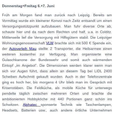
Donnerstag+Freitag 6.+7. Juni
Früh am Morgen fand man zurück nach Leipzig. Bereits am
Vormittag wurde ein kleinerer Konvoi nach Zeitz entsandt um einen
Versorgungsstützpunkt aufzubauen. Man fuhr diverse Orte ab,
schaute hier und da nach dem Rechten und half, u.a. in Colditz.
Mittlerweile lief die Versorgung mit Hilfsgütern stabil. Die Leipziger
Wohnungsgenossenschaft
VLW
brachte sich mit 500 € Spende ein,
der
Autoverleih Mau
stellte 2 Transporter, die Heilsarmee einen
weiteren kostenfrei zur Verfügung. Man organisierte eine
Gulaschkanone der Bundeswehr und somit auch wärmenden
Eintopf „im Angebot“. Die Dimensionen werden klarer wenn man
sich vor Augen führt, dass allein an diesem Tag bei LIDL 2400
Scheiben Aufschnitt gekauft wurden. Auch in der Telefonzentrale
ging es hoch her, bis morgens 4 Uhr blieb man im Gespräch mit
Krisenstäben. Die Feldküche, als mobile Küche für unterwegs
pendelte täglich zwischen mehreren Orten und brachte die
ambitionierten Hobbyköche mit 440 Portionen ganz schön ins
Schwitzen.
Alphatec
sponserte Technik wie Taschenlampen,
Headsets, Batterien usw., auch andere örtliche Unternehmen