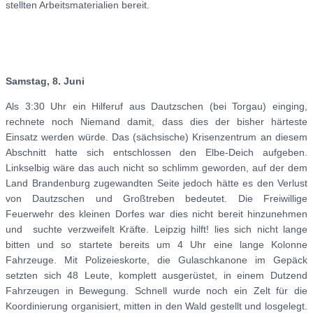
stellten Arbeitsmaterialien bereit.
Samstag, 8. Juni
Als 3:30 Uhr ein Hilferuf aus Dautzschen (bei Torgau) einging,
rechnete noch Niemand damit, dass dies der bisher härteste
Einsatz werden würde. Das (sächsische) Krisenzentrum an diesem
Abschnitt hatte sich entschlossen den Elbe-Deich aufgeben.
Linkselbig wäre das auch nicht so schlimm geworden, auf der dem
Land Brandenburg zugewandten Seite jedoch hätte es den Verlust
von Dautzschen und Großtreben bedeutet. Die Freiwillige
Feuerwehr des kleinen Dorfes war dies nicht bereit hinzunehmen
und suchte verzweifelt Kräfte. Leipzig hilft! lies sich nicht lange
bitten und so startete bereits um 4 Uhr eine lange Kolonne
Fahrzeuge. Mit Polizeieskorte, die Gulaschkanone im Gepäck
setzten sich 48 Leute, komplett ausgerüstet, in einem Dutzend
Fahrzeugen in Bewegung. Schnell wurde noch ein Zelt für die
Koordinierung organisiert, mitten in den Wald gestellt und losgelegt.