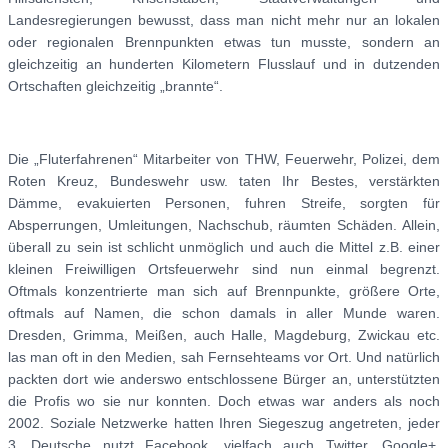
Landesregierungen bewusst, dass man nicht mehr nur an lokalen
oder regionalen Brennpunkten etwas tun musste, sondern an
gleichzeitig an hunderten Kilometern Flusslauf und in dutzenden
Ortschaften gleichzeitig „brannte“.
Die „Fluterfahrenen“ Mitarbeiter von THW, Feuerwehr, Polizei, dem
Roten Kreuz, Bundeswehr usw. taten Ihr Bestes, verstärkten
Dämme, evakuierten Personen, fuhren Streife, sorgten für
Absperrungen, Umleitungen, Nachschub, räumten Schäden. Allein,
überall zu sein ist schlicht unmöglich und auch die Mittel z.B. einer
kleinen Freiwilligen Ortsfeuerwehr sind nun einmal begrenzt.
Oftmals konzentrierte man sich auf Brennpunkte, größere Orte,
oftmals auf Namen, die schon damals in aller Munde waren.
Dresden, Grimma, Meißen, auch Halle, Magdeburg, Zwickau etc.
las man oft in den Medien, sah Fernsehteams vor Ort. Und natürlich
packten dort wie anderswo entschlossene Bürger an, unterstützten
die Profis wo sie nur konnten. Doch etwas war anders als noch
2002. Soziale Netzwerke hatten Ihren Siegeszug angetreten, jeder
3. Deutsche nutzt Facebook, vielfach auch Twitter, Google+,