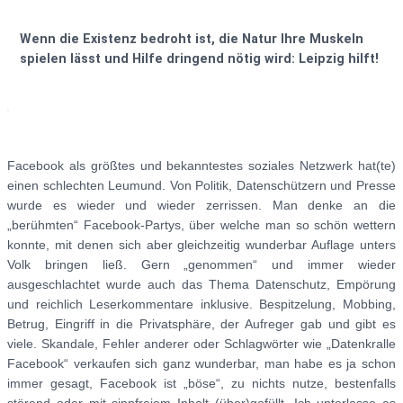
Wenn die Existenz bedroht ist, die Natur Ihre Muskeln
spielen lässt und Hilfe dringend nötig wird: Leipzig hilft!
Facebook als größtes und bekanntestes soziales Netzwerk hat(te)
einen schlechten Leumund. Von Politik, Datenschützern und Presse
wurde es wieder und wieder zerrissen. Man denke an die
„berühmten“ Facebook-Partys, über welche man so schön wettern
konnte, mit denen sich aber gleichzeitig wunderbar Auflage unters
Volk bringen ließ. Gern „genommen“ und immer wieder
ausgeschlachtet wurde auch das Thema Datenschutz, Empörung
und reichlich Leserkommentare inklusive. Bespitzelung, Mobbing,
Betrug, Eingriff in die Privatsphäre, der Aufreger gab und gibt es
viele. Skandale, Fehler anderer oder Schlagwörter wie „Datenkralle
Facebook“ verkaufen sich ganz wunderbar, man habe es ja schon
immer gesagt, Facebook ist „böse“, zu nichts nutze, bestenfalls
störend oder mit sinnfreiem Inhalt (über)gefüllt. Ich unterlasse es