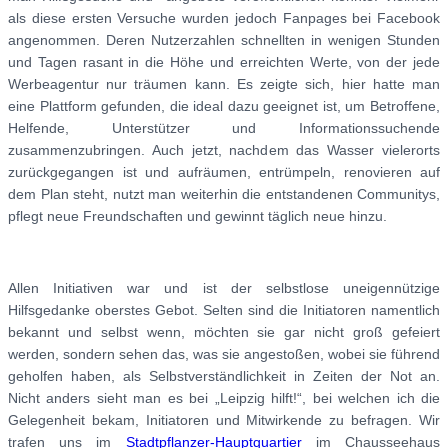
als diese ersten Versuche wurden jedoch Fanpages bei Facebook
angenommen. Deren Nutzerzahlen schnellten in wenigen Stunden
und Tagen rasant in die Höhe und erreichten Werte, von der jede
Werbeagentur nur träumen kann. Es zeigte sich, hier hatte man
eine Plattform gefunden, die ideal dazu geeignet ist, um Betroffene,
Helfende, Unterstützer und Informationssuchende
zusammenzubringen. Auch jetzt, nachdem das Wasser vielerorts
zurückgegangen ist und aufräumen, entrümpeln, renovieren auf
dem Plan steht, nutzt man weiterhin die entstandenen Communitys,
pflegt neue Freundschaften und gewinnt täglich neue hinzu.
Allen Initiativen war und ist der selbstlose uneigennützige
Hilfsgedanke oberstes Gebot. Selten sind die Initiatoren namentlich
bekannt und selbst wenn, möchten sie gar nicht groß gefeiert
werden, sondern sehen das, was sie angestoßen, wobei sie führend
geholfen haben, als Selbstverständlichkeit in Zeiten der Not an.
Nicht anders sieht man es bei „Leipzig hilft!“, bei welchen ich die
Gelegenheit bekam, Initiatoren und Mitwirkende zu befragen. Wir
trafen uns im
Stadtpflanzer-Hauptquartier
im Chausseehaus