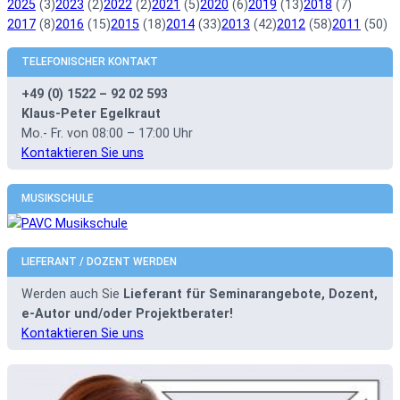
2025
(3)
2023
(2)
2022
(2)
2021
(5)
2020
(6)
2019
(13)
2018
(7)
2017
(8)
2016
(15)
2015
(18)
2014
(33)
2013
(42)
2012
(58)
2011
(50)
TELEFONISCHER KONTAKT
+49 (0) 1522 – 92 02 593
Klaus-Peter Egelkraut
Mo.- Fr. von 08:00 – 17:00 Uhr
Kontaktieren Sie uns
MUSIKSCHULE
LIEFERANT / DOZENT WERDEN
Werden auch Sie
Lieferant für Seminarangebote, Dozent,
e-Autor und/oder Projektberater!
Kontaktieren Sie uns