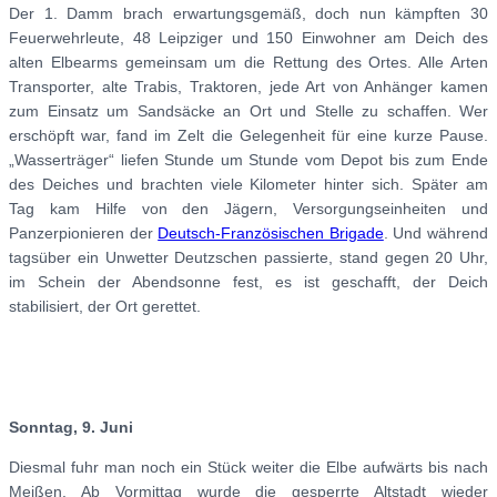
Der 1. Damm brach erwartungsgemäß, doch nun kämpften 30
Feuerwehrleute, 48 Leipziger und 150 Einwohner am Deich des
alten Elbearms gemeinsam um die Rettung des Ortes. Alle Arten
Transporter, alte Trabis, Traktoren, jede Art von Anhänger kamen
zum Einsatz um Sandsäcke an Ort und Stelle zu schaffen. Wer
erschöpft war, fand im Zelt die Gelegenheit für eine kurze Pause.
„Wasserträger“ liefen Stunde um Stunde vom Depot bis zum Ende
des Deiches und brachten viele Kilometer hinter sich. Später am
Tag kam Hilfe von den Jägern, Versorgungseinheiten und
Panzerpionieren der
Deutsch-Französischen Brigade
. Und während
tagsüber ein Unwetter Deutzschen passierte, stand gegen 20 Uhr,
im Schein der Abendsonne fest, es ist geschafft, der Deich
stabilisiert, der Ort gerettet.
Sonntag, 9. Juni
Diesmal fuhr man noch ein Stück weiter die Elbe aufwärts bis nach
Meißen. Ab Vormittag wurde die gesperrte Altstadt wieder