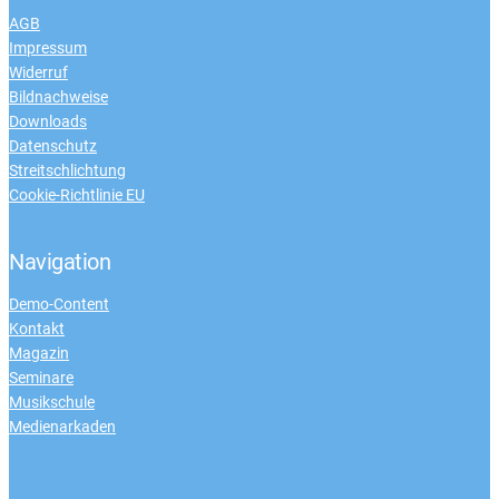
AGB
Impressum
Widerruf
Bildnachweise
Downloads
Datenschutz
Streitschlichtung
Cookie-Richtlinie EU
Navigation
Demo-Content
Kontakt
Magazin
Seminare
Musikschule
Medienarkaden