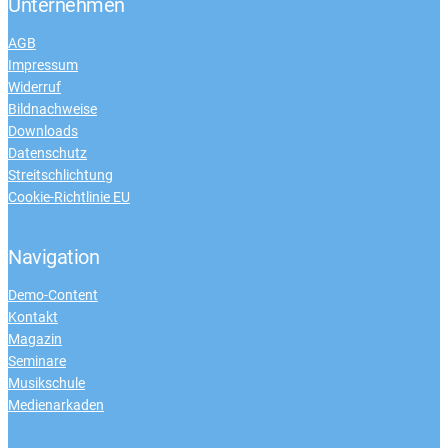
Unternehmen
AGB
Impressum
Widerruf
Bildnachweise
Downloads
Datenschutz
Streitschlichtung
Cookie-Richtlinie EU
Navigation
Demo-Content
Kontakt
Magazin
Seminare
Musikschule
Medienarkaden