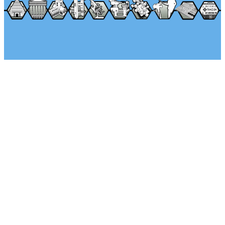
Über Seminararkaden
Tel.: +49 (0) 1522 – 92 02 593
Klaus-Peter Egelkraut
Mo.-Fr. von 8:00 – 17:00 Uhr
Kontaktieren Sie uns
Unternehmen