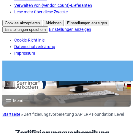
Verwalten von {vendor_count}-Lieferanten
Lese mehr über diese Zwecke
Cookies akzeptieren
Ablehnen
Einstellungen anzeigen
Einstellungen anzeigen
Einstellungen speichern
Cookie-Richtlinie
Datenschutzerklärung
Impressum
Startseite
»
Zertifizierungsvorbereitung SAP ERP Foundation Level