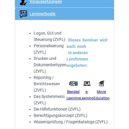
Voraussetzungen
Lernmethodik
Logon, GUI und
Steuerung (ZVFL)
Dieses Seminar wird
Personalisierung
auch noch
(ZVFL)
in anderen
Drucken und
Lernformen
Dokumententypen
angeboten:
(ZVFL)
Reporting /
Berichtswesen
(ZVFL)
Blended
e-
Movie
Das Systemmenü
Learning
Learning
Education
(ZVFL)
Die Hilfefunktionen (ZVFL)
Berechtigungskonzept (ZVFL)
Wissensprüfung / Fragenkataloge (ZVFL)