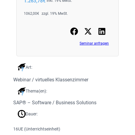
1.263,78
€
inkl. 19% MwSt.
1062,00
€
zzgl. 19% MwSt.
Seminar anfragen
Art:
Webinar / virtuelles Klassenzimmer
Thema(en):
SAP® – Software / Business Solutions
Dauer:
16
UE (Unterrichtseinheit)