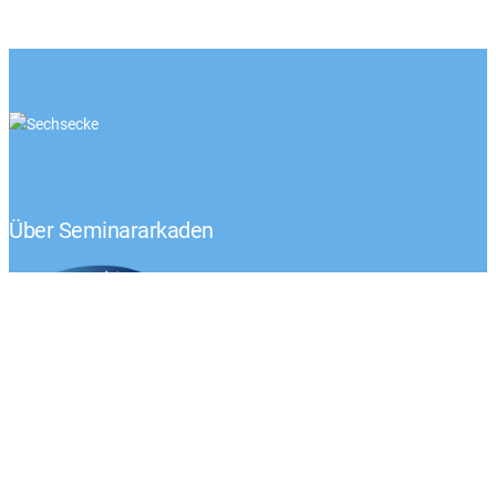
Über Seminararkaden
Tel.: +49 (0) 1522 – 92 02 593
Klaus-Peter Egelkraut
Mo.-Fr. von 8:00 – 17:00 Uhr
Kontaktieren Sie uns