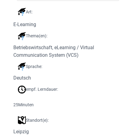
Art:
E-Learning
Thema(en):
Betriebswirtschaft
, 
eLearning / Virtual
Communication System (VCS)
Sprache:
Deutsch
empf. Lerndauer:
25
Minuten
Standort(e):
Leipzig