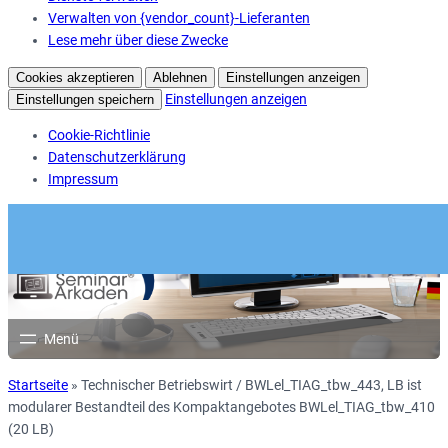
Verwalten von {vendor_count}-Lieferanten
Lese mehr über diese Zwecke
Cookies akzeptieren
Ablehnen
Einstellungen anzeigen
Einstellungen anzeigen
Einstellungen speichern
Cookie-Richtlinie
Datenschutzerklärung
Impressum
Startseite
»
Technischer Betriebswirt / BWLel_TIAG_tbw_443, LB ist
modularer Bestandteil des Kompaktangebotes BWLel_TIAG_tbw_410
(20 LB)