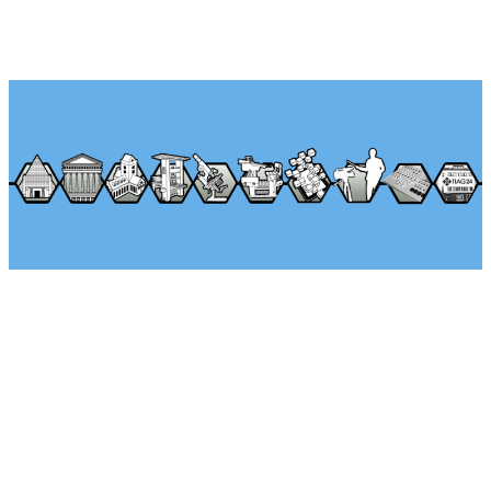
Über Seminararkaden
Tel.: +49 (0) 1522 – 92 02 593
Klaus-Peter Egelkraut
Mo.-Fr. von 8:00 – 17:00 Uhr