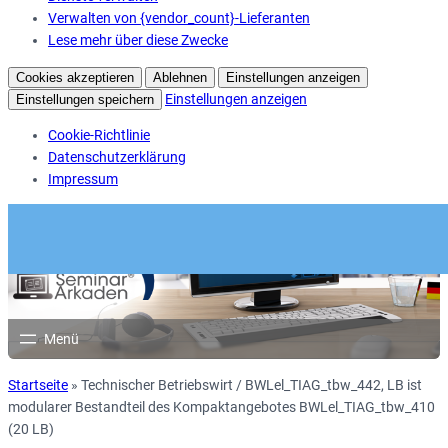
Verwalten von {vendor_count}-Lieferanten
Lese mehr über diese Zwecke
Cookies akzeptieren
Ablehnen
Einstellungen anzeigen
Einstellungen anzeigen
Einstellungen speichern
Cookie-Richtlinie
Datenschutzerklärung
Impressum
Startseite
»
Technischer Betriebswirt / BWLel_TIAG_tbw_442, LB ist
modularer Bestandteil des Kompaktangebotes BWLel_TIAG_tbw_410
(20 LB)