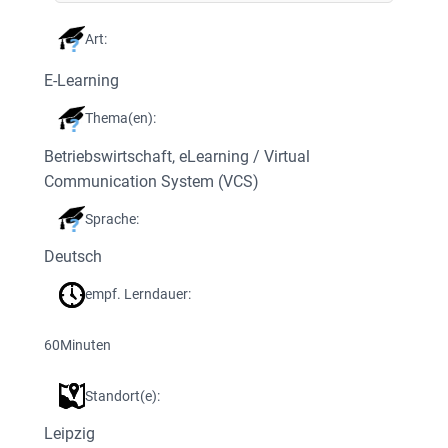
Art:
E-Learning
Thema(en):
Betriebswirtschaft
, 
eLearning / Virtual
Communication System (VCS)
Sprache:
Deutsch
empf. Lerndauer:
60
Minuten
Standort(e):
Leipzig