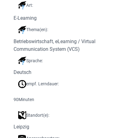
Art:
E-Learning
Thema(en):
Betriebswirtschaft
, 
eLearning / Virtual
Communication System (VCS)
Sprache:
Deutsch
empf. Lerndauer:
90
Minuten
Standort(e):
Leipzig