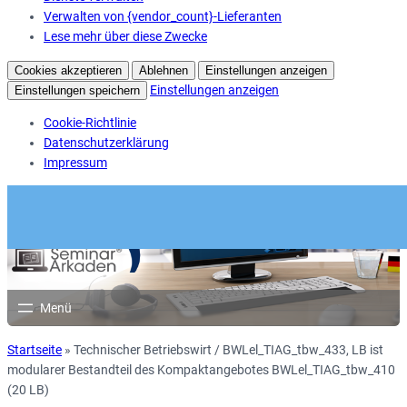
Verwalten von {vendor_count}-Lieferanten
Lese mehr über diese Zwecke
Cookies akzeptieren
Ablehnen
Einstellungen anzeigen
Einstellungen anzeigen
Einstellungen speichern
Cookie-Richtlinie
Datenschutzerklärung
Impressum
Startseite
»
Technischer Betriebswirt / BWLel_TIAG_tbw_433, LB ist
modularer Bestandteil des Kompaktangebotes BWLel_TIAG_tbw_410
(20 LB)