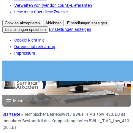
Verwalten von {vendor_count}-Lieferanten
Lese mehr über diese Zwecke
Cookies akzeptieren
Ablehnen
Einstellungen anzeigen
Einstellungen anzeigen
Einstellungen speichern
Cookie-Richtlinie
Datenschutzerklärung
Impressum
Startseite
»
Technischer Betriebswirt / BWLel_TIAG_tbw_423, LB ist
modularer Bestandteil des Kompaktangebotes BWLel_TIAG_tbw_410
(20 LB)