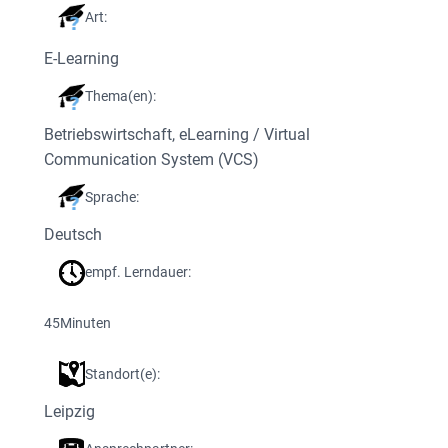
Art:
E-Learning
Thema(en):
Betriebswirtschaft
, 
eLearning / Virtual
Communication System (VCS)
Sprache:
Deutsch
empf. Lerndauer:
45
Minuten
Standort(e):
Leipzig