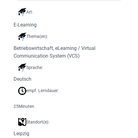
Art:
E-Learning
Thema(en):
Betriebswirtschaft
, 
eLearning / Virtual
Communication System (VCS)
Sprache:
Deutsch
empf. Lerndauer:
25
Minuten
Standort(e):
Leipzig