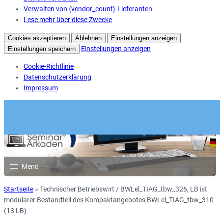
Verwalten von {vendor_count}-Lieferanten
Lese mehr über diese Zwecke
Cookies akzeptieren
Ablehnen
Einstellungen anzeigen
Einstellungen anzeigen
Einstellungen speichern
Cookie-Richtlinie
Datenschutzerklärung
Impressum
Startseite
»
Technischer Betriebswirt / BWLel_TIAG_tbw_326, LB ist
modularer Bestandteil des Kompaktangebotes BWLel_TIAG_tbw_310
(13 LB)