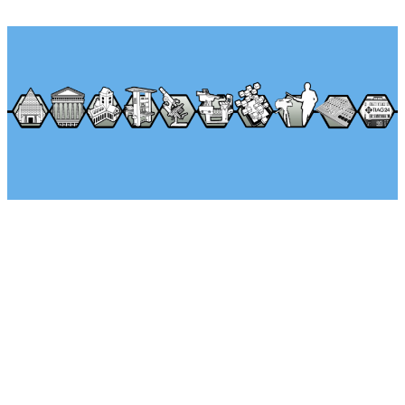
Über Seminararkaden
Tel.: +49 (0) 1522 – 92 02 593
Klaus-Peter Egelkraut
Mo.-Fr. von 8:00 – 17:00 Uhr