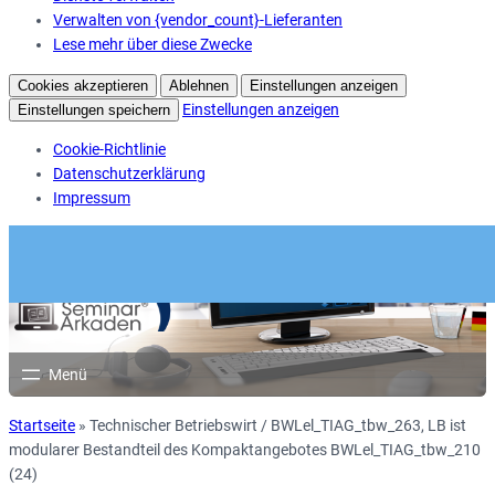
Verwalten von {vendor_count}-Lieferanten
Lese mehr über diese Zwecke
Cookies akzeptieren
Ablehnen
Einstellungen anzeigen
Einstellungen anzeigen
Einstellungen speichern
Cookie-Richtlinie
Datenschutzerklärung
Impressum
Startseite
»
Technischer Betriebswirt / BWLel_TIAG_tbw_263, LB ist
modularer Bestandteil des Kompaktangebotes BWLel_TIAG_tbw_210
(24)