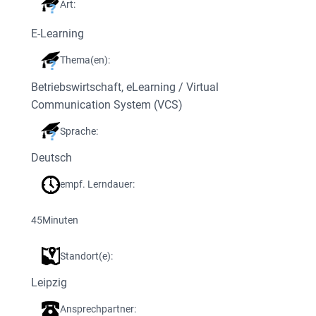
Art:
E-Learning
Thema(en):
Betriebswirtschaft
, 
eLearning / Virtual
Communication System (VCS)
Sprache:
Deutsch
empf. Lerndauer:
45
Minuten
Standort(e):
Leipzig
Ansprechpartner: