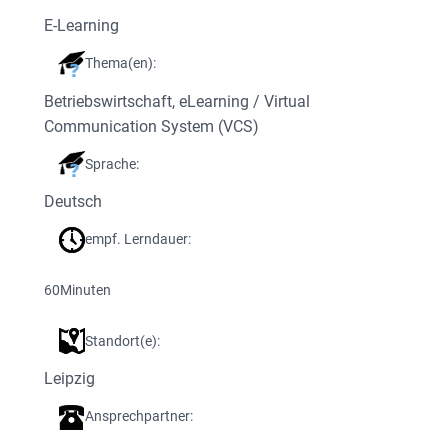
E-Learning
Thema(en):
Betriebswirtschaft
, 
eLearning / Virtual
Communication System (VCS)
Sprache:
Deutsch
empf. Lerndauer:
60
Minuten
Standort(e):
Leipzig
Ansprechpartner: