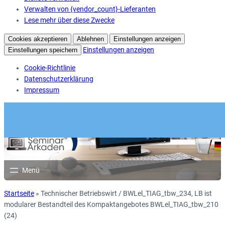
Verwalten von {vendor_count}-Lieferanten
Lese mehr über diese Zwecke
Cookies akzeptieren
Ablehnen
Einstellungen anzeigen
Einstellungen anzeigen
Einstellungen speichern
Cookie-Richtlinie
Datenschutzerklärung
Impressum
Startseite
»
Technischer Betriebswirt / BWLel_TIAG_tbw_234, LB ist
modularer Bestandteil des Kompaktangebotes BWLel_TIAG_tbw_210
(24)