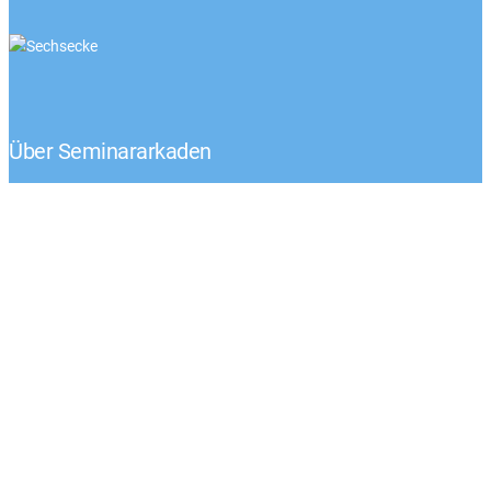
Über Seminararkaden
Tel.: +49 (0) 1522 – 92 02 593
Klaus-Peter Egelkraut
Mo.-Fr. von 8:00 – 17:00 Uhr
Kontaktieren Sie uns
Unternehmen