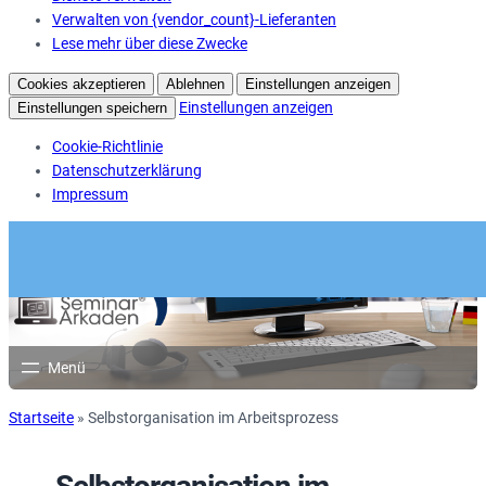
Verwalten von {vendor_count}-Lieferanten
Lese mehr über diese Zwecke
Cookies akzeptieren
Ablehnen
Einstellungen anzeigen
Einstellungen anzeigen
Einstellungen speichern
Cookie-Richtlinie
Datenschutzerklärung
Impressum
Startseite
»
Selbstorganisation im Arbeitsprozess