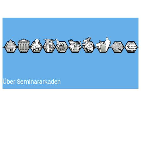
Über Seminararkaden
Tel.: +49 (0) 1522 – 92 02 593
Klaus-Peter Egelkraut
Mo.-Fr. von 8:00 – 17:00 Uhr