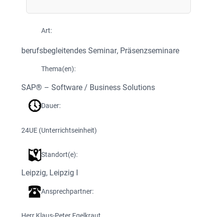
Art:
berufsbegleitendes Seminar
, 
Präsenzseminare
Thema(en):
SAP® – Software / Business Solutions
Dauer:
24
UE (Unterrichtseinheit)
Standort(e):
Leipzig
, 
Leipzig I
Ansprechpartner:
Herr Klaus-Peter Egelkraut