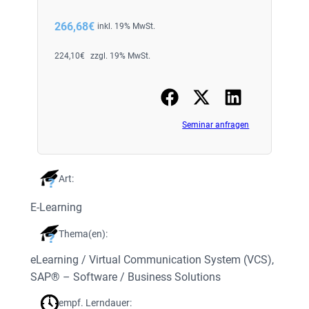
266,68
€
inkl. 19% MwSt.
224,10
€
zzgl. 19% MwSt.
Seminar anfragen
Art:
E-Learning
Thema(en):
eLearning / Virtual Communication System (VCS)
, 
SAP® – Software / Business Solutions
empf. Lerndauer: