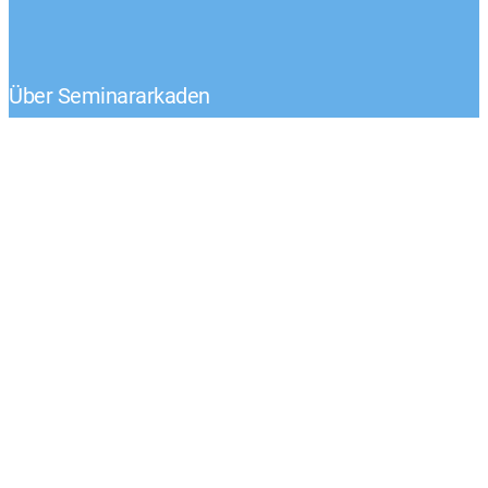
Über Seminararkaden
Tel.: +49 (0) 1522 – 92 02 593
Klaus-Peter Egelkraut
Mo.-Fr. von 8:00 – 17:00 Uhr
Kontaktieren Sie uns
Unternehmen
AGB
Impressum