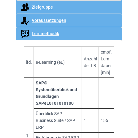
Zielgruppe
Voraussetzungen
Lernmethodik
empf.
Anzahl
Lern-
lfd.
e-Learning (eL)
der LB
dauer
[min]
SAP®
Systemüberblick und
Grundlagen
SAPeL0101010100
Überblick SAP
Business Suite / SAP
1
155
ERP
1.
Einführung in SAP ERP