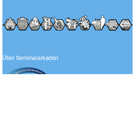
Über Seminararkaden
Tel.: +49 (0) 1522 – 92 02 593
Klaus-Peter Egelkraut
Mo.-Fr. von 8:00 – 17:00 Uhr
Kontaktieren Sie uns