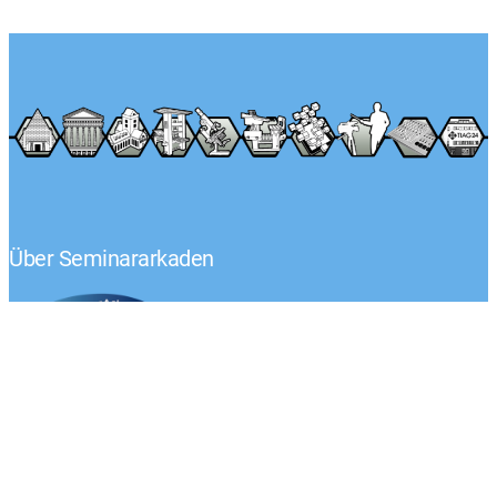
Über Seminararkaden
Tel.: +49 (0) 1522 – 92 02 593
Klaus-Peter Egelkraut
Mo.-Fr. von 8:00 – 17:00 Uhr