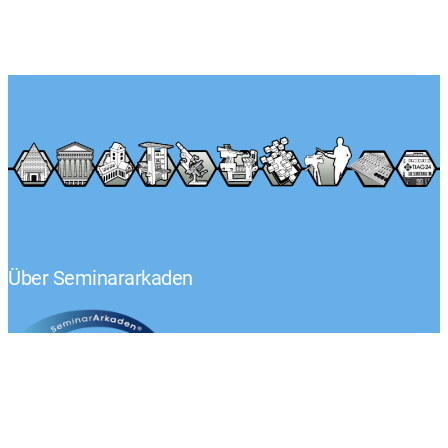
Über Seminararkaden
Tel.: +49 (0) 1522 – 92 02 593
Klaus-Peter Egelkraut