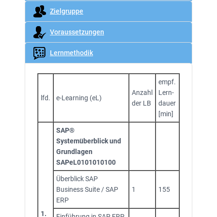
Zielgruppe
Voraussetzungen
Lernmethodik
empf.
Anzahl
Lern-
lfd.
e-Learning (eL)
der LB
dauer
[min]
SAP®
Systemüberblick und
Grundlagen
SAPeL0101010100
Überblick SAP
Business Suite / SAP
1
155
ERP
1.
Einführung in SAP ERP