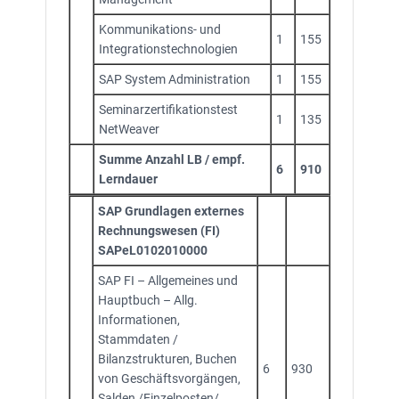
Kommunikations- und
1
155
Integrationstechnologien
SAP System Administration
1
155
Seminarzertifikationstest
1
135
NetWeaver
Summe Anzahl LB / empf.
6
910
Lerndauer
SAP Grundlagen externes
Rechnungswesen (FI)
SAPeL0102010000
SAP FI – Allgemeines und
Hauptbuch – Allg.
Informationen,
Stammdaten /
Bilanzstrukturen, Buchen
6
930
von Geschäftsvorgängen,
Salden /Einzelposten/