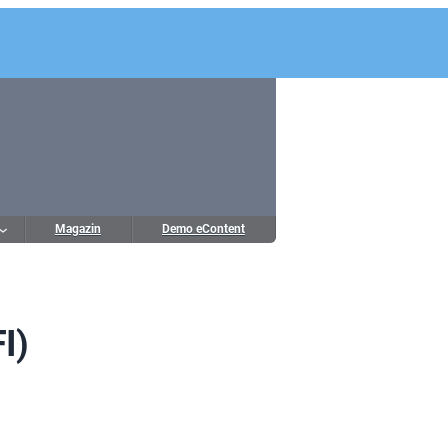
Magazin
Demo eContent
I)