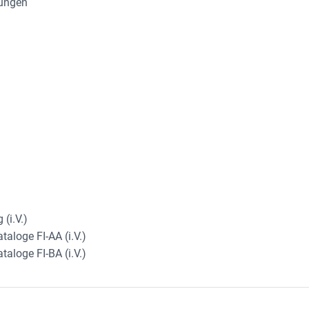
tungen
(i.V.)
aloge FI-AA (i.V.)
aloge FI-BA (i.V.)