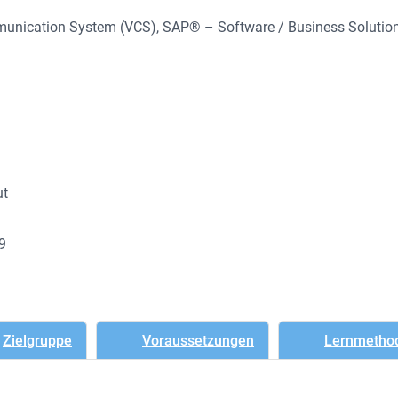
mmunication System (VCS)
, 
SAP® – Software / Business Solutio
ut
89
Zielgruppe
Voraussetzungen
Lernmetho