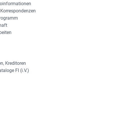
toinformationen
 Korrespondenzen
programm
haft
beiten
n, Kreditoren
loge FI (i.V.)