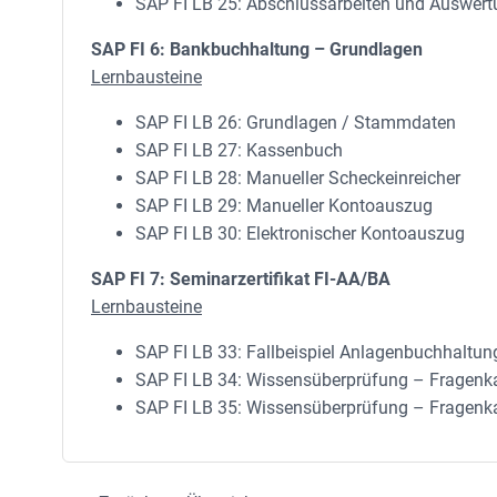
SAP FI LB 25: Abschlussarbeiten und Auswer
SAP FI 6: Bankbuchhaltung – Grundlagen
Lernbausteine
SAP FI LB 26: Grundlagen / Stammdaten
SAP FI LB 27: Kassenbuch
SAP FI LB 28: Manueller Scheckeinreicher
SAP FI LB 29: Manueller Kontoauszug
SAP FI LB 30: Elektronischer Kontoauszug
SAP FI 7: Seminarzertifikat FI-AA/BA
Lernbausteine
SAP FI LB 33: Fallbeispiel Anlagenbuchhaltung 
SAP FI LB 34: Wissensüberprüfung – Fragenkat
SAP FI LB 35: Wissensüberprüfung – Fragenkat