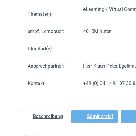
eLearning / Virtual Co
Thema(en):
empf. Lerndauer:
4010
Minuten
Standort(e):
Ansprechpartner:
Herr Klaus-Peter Egelkra
Kontakt:
+49 (0) 341 / 91 07 30 
Beschreibung
Seminarziel