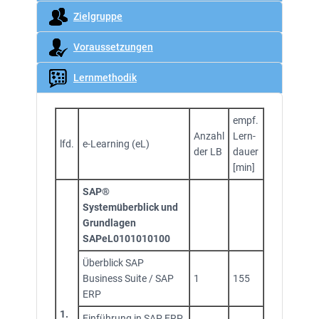
Zielgruppe
Voraussetzungen
Lernmethodik
empf.
Anzahl
Lern-
lfd.
e-Learning (eL)
der LB
dauer
[min]
SAP®
Systemüberblick und
Grundlagen
SAPeL0101010100
Überblick SAP
Business Suite / SAP
1
155
ERP
1.
Einführung in SAP ERP