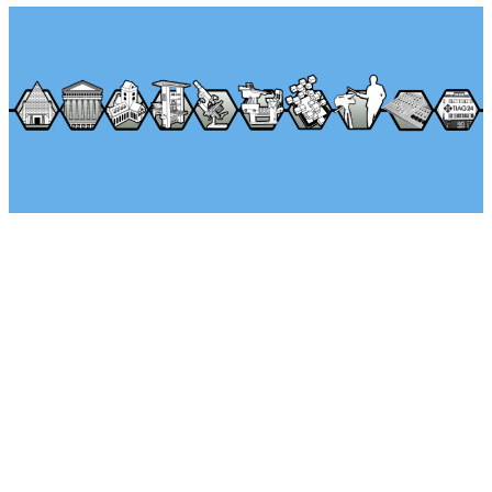
Über Seminararkaden
Tel.: +49 (0) 1522 – 92 02 593
Klaus-Peter Egelkraut
Mo.-Fr. von 8:00 – 17:00 Uhr
Kontaktieren Sie uns