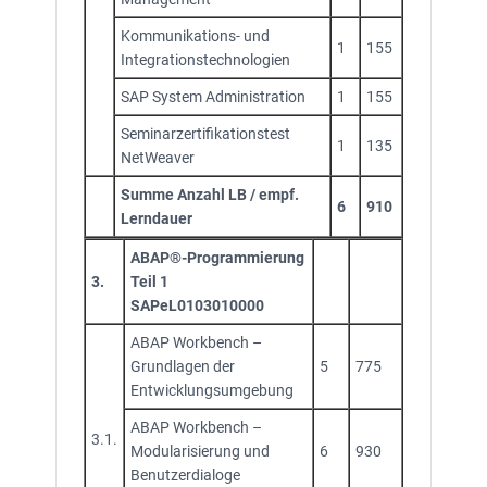
Kommunikations- und
1
155
Integrationstechnologien
SAP System Administration
1
155
Seminarzertifikationstest
1
135
NetWeaver
Summe Anzahl LB / empf.
6
910
Lerndauer
ABAP®-Programmierung
3.
Teil 1
SAPeL0103010000
ABAP Workbench –
Grundlagen der
5
775
Entwicklungsumge­bung
ABAP Workbench –
3.1.
Modularisierung und
6
930
Benutzerdialoge