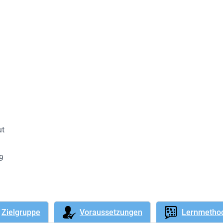
ut
89
Zielgruppe
Voraussetzungen
Lernmetho