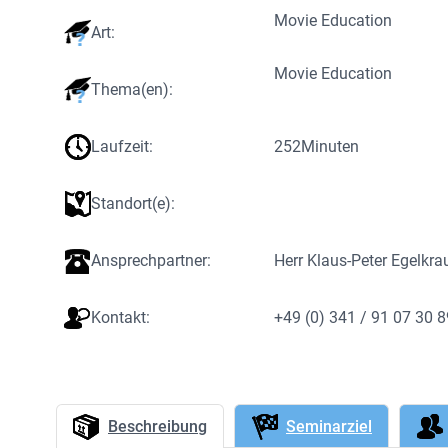
Movie Education
Art:
Movie Education
Thema(en):
Laufzeit:
252
Minuten
Standort(e):
Ansprechpartner:
Herr Klaus-Peter Egelkra
Kontakt:
+49 (0) 341 / 91 07 30 
Beschreibung
Seminarziel