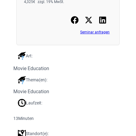
4,325
€
zzgl. 19% MwSt.
Seminar anfragen
Art:
Movie Education
Thema(en):
Movie Education
Laufzeit:
13
Minuten
Standort(e):