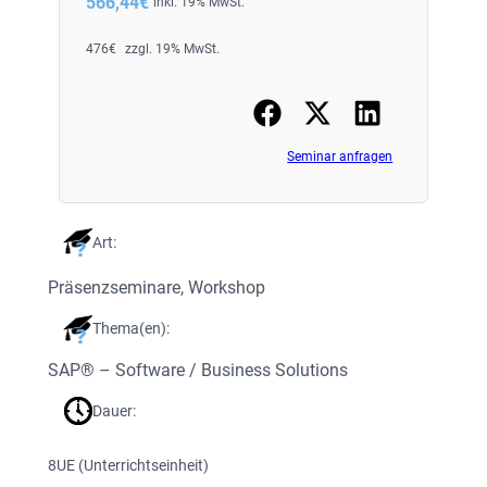
566,44
€
inkl. 19% MwSt.
476
€
zzgl. 19% MwSt.
Seminar anfragen
Art:
Präsenzseminare
, 
Workshop
Thema(en):
SAP® – Software / Business Solutions
Dauer:
8
UE (Unterrichtseinheit)