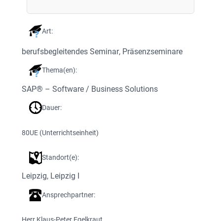
Art:
berufsbegleitendes Seminar
, 
Präsenzseminare
Thema(en):
SAP® – Software / Business Solutions
Dauer:
80
UE (Unterrichtseinheit)
Standort(e):
Leipzig
, 
Leipzig I
Ansprechpartner:
Herr Klaus-Peter Egelkraut