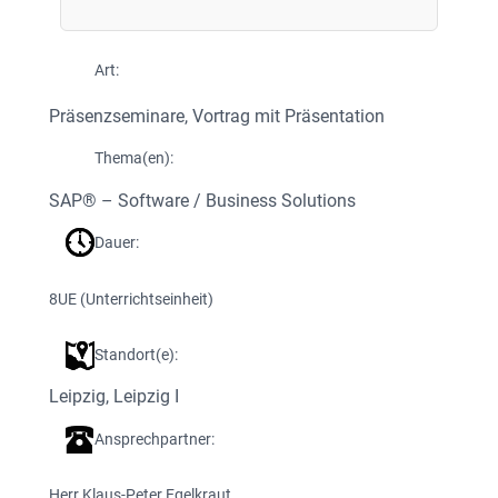
Art:
Präsenzseminare
, 
Vortrag mit Präsentation
Thema(en):
SAP® – Software / Business Solutions
Dauer:
8
UE (Unterrichtseinheit)
Standort(e):
Leipzig
, 
Leipzig I
Ansprechpartner:
Herr Klaus-Peter Egelkraut