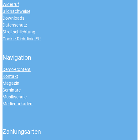
Widerruf
Bildnachweise
Downloads
Datenschutz
Streitschlichtung
Cookie-Richtlinie EU
Navigation
Demo-Content
Kontakt
Magazin
Seminare
Musikschule
Medienarkaden
Zahlungsarten