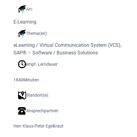
Art:
E-Learning
Thema(en):
eLearning / Virtual Communication System (VCS)
, 
SAP® – Software / Business Solutions
empf. Lerndauer:
1840
Minuten
Standort(e):
Ansprechpartner:
Herr Klaus-Peter Egelkraut