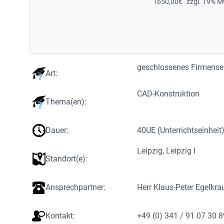
1650,00
€
zzgl. 19% M
geschlossenes Firmens
Art:
CAD-Konstruktion
Thema(en):
Dauer:
40
UE (Unterrichtseinheit
Leipzig
, 
Leipzig I
Standort(e):
Ansprechpartner:
Herr Klaus-Peter Egelkra
Kontakt:
+49 (0) 341 / 91 07 30 