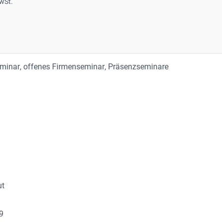
wSt.
eminar
, 
offenes Firmenseminar
, 
Präsenzseminare
)
ut
89