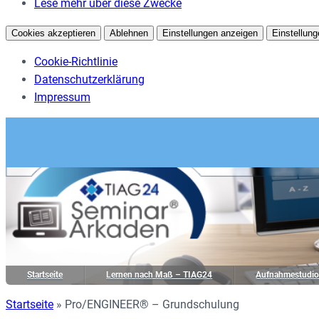
Lese mehr über diese Zwecke
Cookies akzeptieren
Ablehnen
Einstellungen anzeigen
Einstellung
Cookie-Richtlinie
Datenschutzerklärung
Impressum
Startseite
Lernen nach Maß – TIAG24
Aufnahmestudi
Startseite
»
Pro/ENGINEER® – Grundschulung