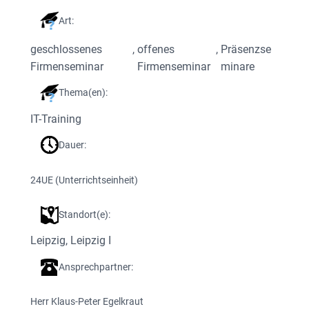
Art:
geschlossenes
, 
offenes
, 
Präsenzse
Firmenseminar
Firmenseminar
minare
Thema(en):
IT-Training
Dauer:
24
UE (Unterrichtseinheit)
Standort(e):
Leipzig
, 
Leipzig I
Ansprechpartner:
Herr Klaus-Peter Egelkraut