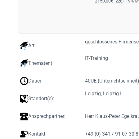
2150,00
€
zzgl. 19% M
geschlossenes Firmens
Art:
IT-Training
Thema(en):
Dauer:
40
UE (Unterrichtseinheit
Leipzig
, 
Leipzig I
Standort(e):
Ansprechpartner:
Herr Klaus-Peter Egelkra
Kontakt:
+49 (0) 341 / 91 07 30 