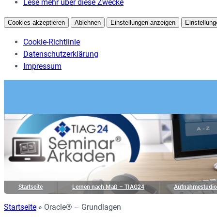
Lese mehr über diese Zwecke
Cookies akzeptieren
Ablehnen
Einstellungen anzeigen
Einstellung
Cookie-Richtlinie
Datenschutzerklärung
Impressum
Startseite
Lernen nach Maß – TIAG24
Aufnahmestudi
Startseite
»
Oracle® – Grundlagen