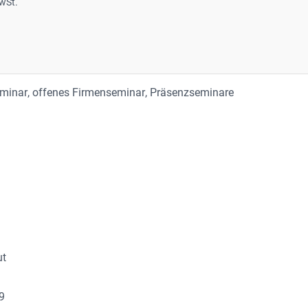
wSt.
eminar
, 
offenes Firmenseminar
, 
Präsenzseminare
)
ut
89