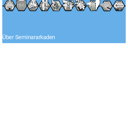
Über Seminararkaden
Tel.: +49 (0) 1522 – 92 02 593
Klaus-Peter Egelkraut
Mo.-Fr. von 8:00 – 17:00 Uhr
Kontaktieren Sie uns
Unternehmen