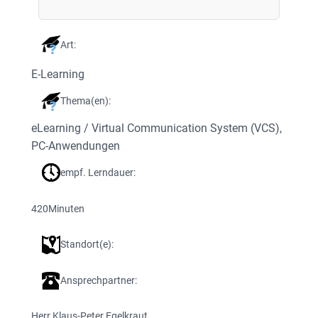
Art:
E-Learning
Thema(en):
eLearning / Virtual Communication System (VCS)
, 
PC-Anwendungen
empf. Lerndauer:
420
Minuten
Standort(e):
Ansprechpartner:
Herr Klaus-Peter Egelkraut